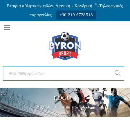
Εταιρία αθλητικών ειδών. Λιανική - Xονδρική.
Τηλεφωνικές
παραγγελίες
+30 210 6728518
LOGO 4
Αρχική
›
Logo
›
Logo 4