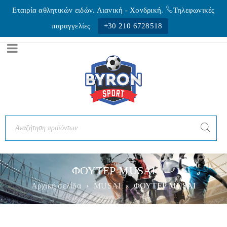
Εταιρία αθλητικών ειδών. Λιανική - Xονδρική.
Τηλεφωνικές
παραγγελίες
+30 210 6728518
ΦΟΥΤΕΡ MUSAI
Αρχική σελίδα
›
MUSAI
›
ΦΟΥΤΕΡ MUSAI