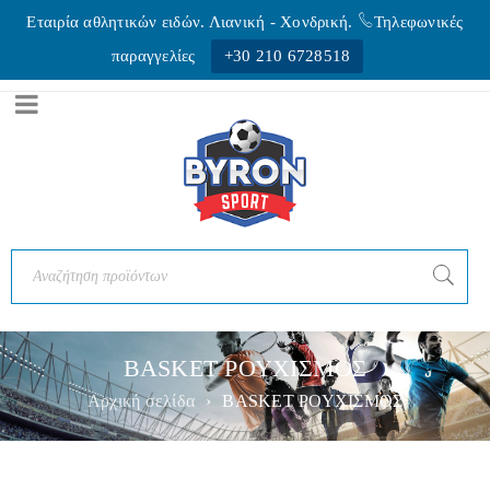
Εταιρία αθλητικών ειδών. Λιανική - Xονδρική.
Τηλεφωνικές
παραγγελίες
+30 210 6728518
BASKET ΡΟΥΧΙΣΜΟΣ
Αρχική σελίδα
›
BASKET ΡΟΥΧΙΣΜΟΣ