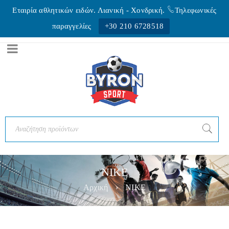
Εταιρία αθλητικών ειδών. Λιανική - Xονδρική.
Τηλεφωνικές
παραγγελίες
+30 210 6728518
NIKE
Αρχική
›
NIKE