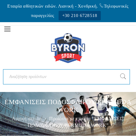
Εταιρία αθλητικών ειδών. Λιανική - Xονδρική.
Τηλεφωνικές
παραγγελίες
+30 210 6728518
ΕΜΦΑΝΙΣΕΙΣ ΠΟΔΟΣΦΑΙΡΟΥ BERMUDA
WORK
Αρχική σελίδα
›
Προϊόντα με ετικέτα “ΕΜΦΑΝΙΣΕΙΣ
ΠΟΔΟΣΦΑΙΡΟΥ BERMUDA WORK”