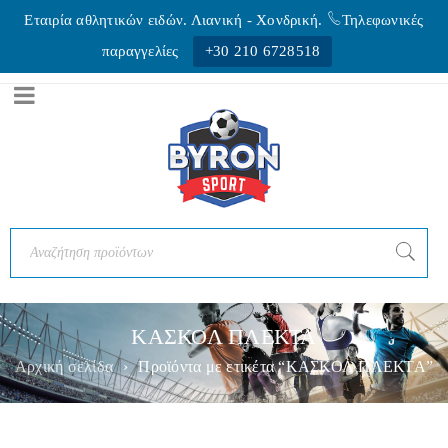
Εταιρία αθλητικών ειδών. Λιανική - Xονδρική.
Τηλεφωνικές
παραγγελίες
+30 210 6728518
ΚΑΣΚΟΛ ΠΛΕΚΤΑ
Αρχική σελίδα
›
Προϊόντα με ετικέτα “ΚΑΣΚΟΛ ΠΛΕΚΤΑ”