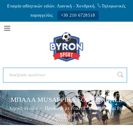
Εταιρία αθλητικών ειδών. Λιανική - Xονδρική.
Τηλεφωνικές
παραγγελίες
+30 210 6728518
ΜΠΑΛΑ MUSAI PIRA SOCCER BALL
Αρχική σελίδα
›
Προϊόντα με ετικέτα “Μπάλα Musai Pira
soccer ball”