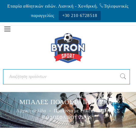
Εταιρία αθλητικών ειδών. Λιανική - Xονδρική.
Τηλεφωνικές
παραγγελίες
+30 210 6728518
ΜΠΑΛΕΣ ΠΟΔΟΣΦΑΙΡΟΥ ZEUS
Αρχική σελίδα
›
Προϊόντα με ετικέτα “ΜΠΑΛΕΣ
ΠΟΔΟΣΦΑΙΡΟΥ ZEUS”