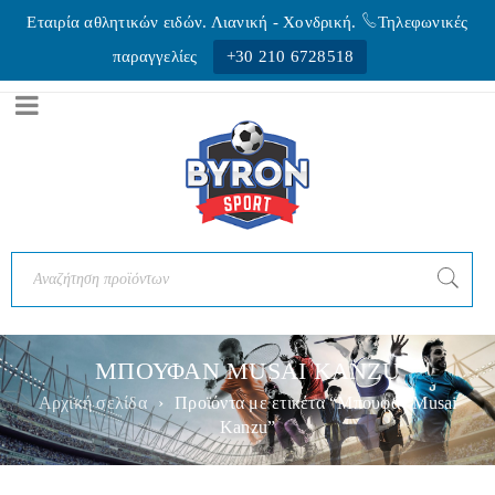
Εταιρία αθλητικών ειδών. Λιανική - Xονδρική.
Τηλεφωνικές
παραγγελίες
+30 210 6728518
ΜΠΟΥΦΑΝ MUSAI KANZU
Αρχική σελίδα
›
Προϊόντα με ετικέτα “Μπουφάν Musai
Kanzu”