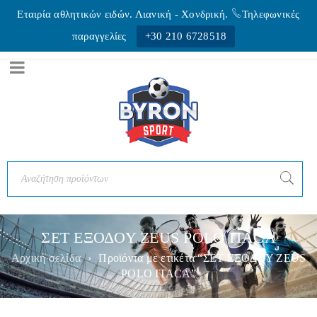
Εταιρία αθλητικών ειδών. Λιανική - Xονδρική.
Τηλεφωνικές
παραγγελίες
+30 210 6728518
ΣΕΤ ΕΞΟΔΟΥ ZEUS POLO ITACA
Αρχική σελίδα
›
Προϊόντα με ετικέτα “ΣΕΤ ΕΞΟΔΟΥ ZEUS
POLO ITACA”