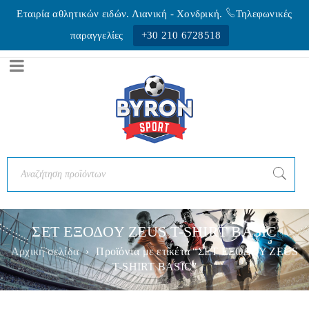
Εταιρία αθλητικών ειδών. Λιανική - Xονδρική.
Τηλεφωνικές
παραγγελίες
+30 210 6728518
ΣΕΤ ΕΞΟΔΟΥ ZEUS T-SHIRT BASIC
Αρχική σελίδα
›
Προϊόντα με ετικέτα “ΣΕΤ ΕΞΟΔΟΥ ZEUS
T-SHIRT BASIC”