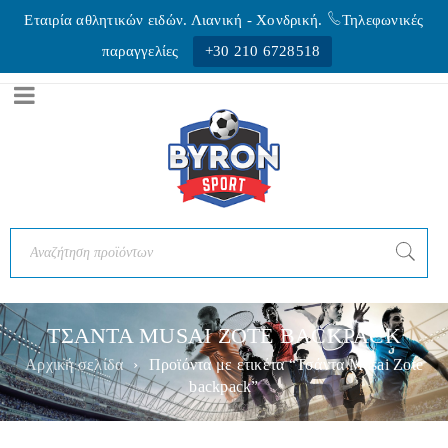
Εταιρία αθλητικών ειδών. Λιανική - Xονδρική.
Τηλεφωνικές
παραγγελίες
+30 210 6728518
ΤΣΑΝΤΑ MUSAI ZOTE BACKPACK
Αρχική σελίδα
›
Προϊόντα με ετικέτα “Τσάντα Musai Zote
backpack”