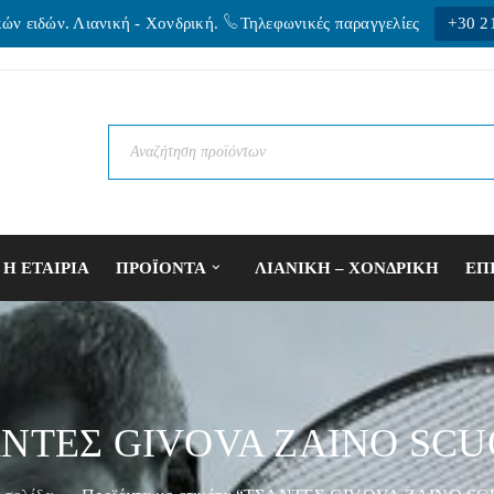
κών ειδών. Λιανική - Xονδρική.
Τηλεφωνικές παραγγελίες
+30 2
Η ΕΤΑΙΡΙΑ
ΠΡΟΪΟΝΤΑ
ΛΙΑΝΙΚΗ – ΧΟΝΔΡΙΚΗ
ΕΠ
ΝΤΕΣ GIVOVA ZAINO SC