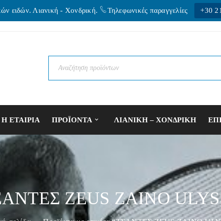
κών ειδών. Λιανική - Xονδρική.
Τηλεφωνικές παραγγελίες
+30 2
Η ΕΤΑΙΡΙΑ
ΠΡΟΪΟΝΤΑ
ΛΙΑΝΙΚΗ – ΧΟΝΔΡΙΚΗ
ΕΠ
ΣΑΝΤΕΣ ZEUS ZAINO ULYS