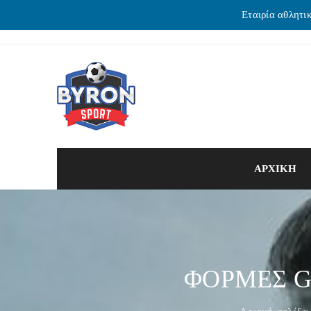
Εταιρία αθλητι
ΑΡΧΙΚΗ
ΦΟΡΜΕΣ G