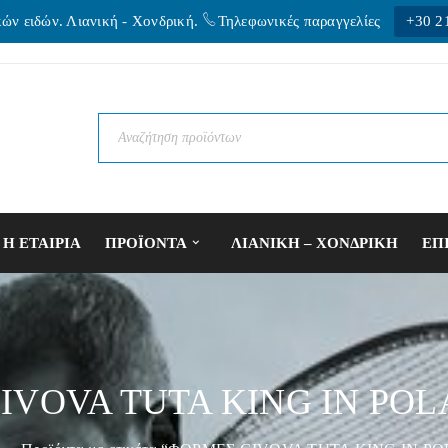
κών ειδών. Λιανική - Xονδρική.
Τηλεφωνικές παραγγελίες
+30 2
Η ΕΤΑΙΡΙΑ
ΠΡΟΪΟΝΤΑ
ΛΙΑΝΙΚΗ – ΧΟΝΔΡΙΚΗ
ΕΠ
IVOVA TUTA KING IN POL