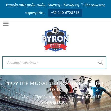
Εταιρία αθλητικών ειδών. Λιανική - Xονδρική.
Τηλεφωνικές
παραγγελίες
+30 210 6728518
ΦΟΥΤΕΡ MUSAI UBORA SWEATSHIRT
0305
Αρχική σελίδα
›
Προϊόντα με ετικέτα “Φούτερ Musai Ubora
sweatshirt 0305”