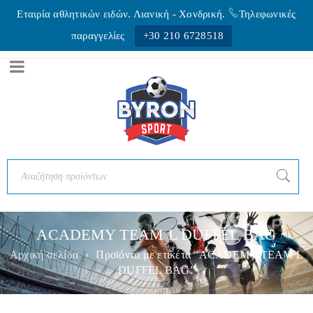
Εταιρία αθλητικών ειδών. Λιανική - Xονδρική.
Τηλεφωνικές
παραγγελίες
+30 210 6728518
ACADEMY TEAM L DUFFEL BAG
Αρχική σελίδα
›
Προϊόντα με ετικέτα “ACADEMY TEAM L
DUFFEL BAG”