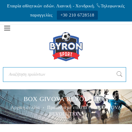
Εταιρία αθλητικών ειδών. Λιανική - Xονδρική.
Τηλεφωνικές
παραγγελίες
+30 210 6728518
BOX GIVOVA REVOLUTION
Αρχική σελίδα
›
Προϊόντα με ετικέτα “BOX GIVOVA
REVOLUTION”