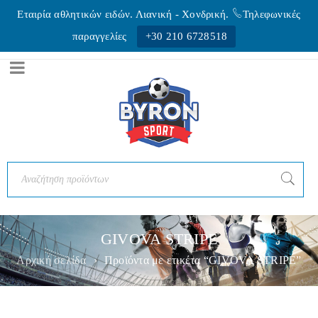
Εταιρία αθλητικών ειδών. Λιανική - Xονδρική.
Τηλεφωνικές
παραγγελίες
+30 210 6728518
GIVOVA STRIPE
Αρχική σελίδα
›
Προϊόντα με ετικέτα “GIVOVA STRIPE”