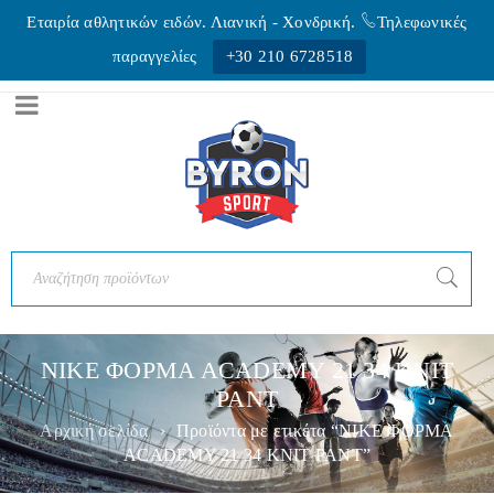
Εταιρία αθλητικών ειδών. Λιανική - Xονδρική.
Τηλεφωνικές
παραγγελίες
+30 210 6728518
NIKE ΦΟΡΜA ACADEMY 21 34 KNIT
PANT
Αρχική σελίδα
›
Προϊόντα με ετικέτα “NIKE ΦΟΡΜA
ACADEMY 21 34 KNIT PANT”