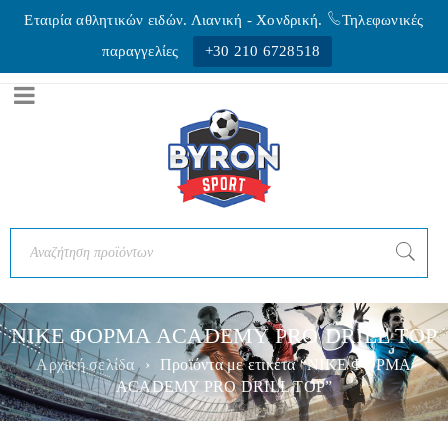
Εταιρία αθλητικών ειδών. Λιανική - Xονδρική.
Τηλεφωνικές
παραγγελίες
+30 210 6728518
NIKE ΦΟΡΜA ACADEMY PRO DRILL TOP
Αρχική σελίδα
›
Προϊόντα με ετικέτα “NIKE ΦΟΡΜA
ACADEMY PRO DRILL TOP”