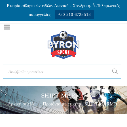
Εταιρία αθλητικών ειδών. Λιανική - Xονδρική.
Τηλεφωνικές
παραγγελίες
+30 210 6728518
SHIRT MARMO
Αρχική σελίδα
›
Προϊόντα με ετικέτα “SHIRT MARMO”