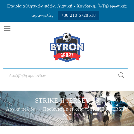
Εταιρία αθλητικών ειδών. Λιανική - Xονδρική.
Τηλεφωνικές
παραγγελίες
+30 210 6728518
STRIKE II JERSEY SS
Αρχική σελίδα
›
Προϊόντα με ετικέτα “STRIKE II JERSEY
SS”