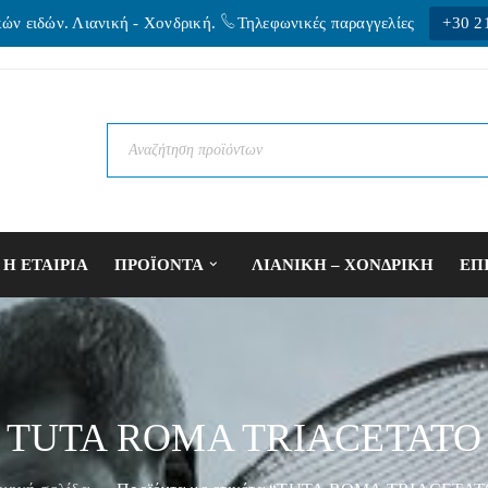
κών ειδών. Λιανική - Xονδρική.
Τηλεφωνικές παραγγελίες
+30 2
Η ΕΤΑΙΡΙΑ
ΠΡΟΪΟΝΤΑ
ΛΙΑΝΙΚΗ – ΧΟΝΔΡΙΚΗ
ΕΠ
TUTA ROMA TRIACETATO