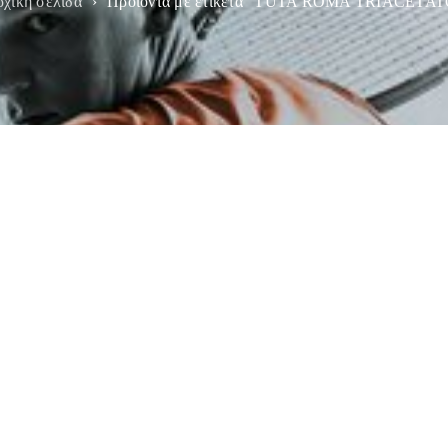
χική σελίδα
›
Προϊόντα με ετικέτα “TUTA ROMA TRIACETAT