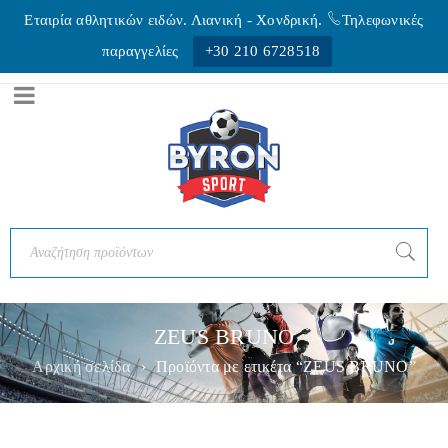
Εταιρία αθλητικών ειδών. Λιανική - Xονδρική.
Τηλεφωνικές
παραγγελίες
+30 210 6728518
ZEUS BRUNO
Αρχική σελίδα
›
Προϊόντα με ετικέτα “ZEUS BRUNO”