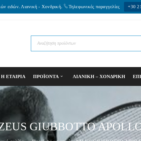
κών ειδών. Λιανική - Xονδρική.
Τηλεφωνικές παραγγελίες
+30 2
Η ΕΤΑΙΡΙΑ
ΠΡΟΪΟΝΤΑ
ΛΙΑΝΙΚΗ – ΧΟΝΔΡΙΚΗ
ΕΠ
ZEUS GIUBBOTTO APOLL