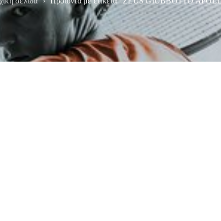
χική σελίδα
›
Προϊόντα με ετικέτα “ZEUS GIUBBOTTO APOL