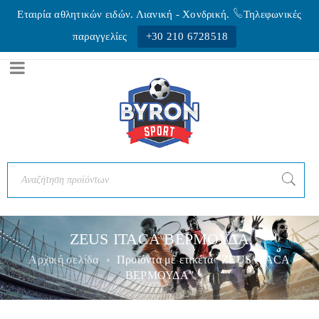
Εταιρία αθλητικών ειδών. Λιανική - Xονδρική.
Τηλεφωνικές
παραγγελίες
+30 210 6728518
ZEUS ITACA ΒΕΡΜΟΥΔΑ
Αρχική σελίδα
›
Προϊόντα με ετικέτα “ZEUS ITACA
ΒΕΡΜΟΥΔΑ”