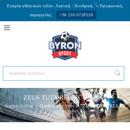
Εταιρία αθλητικών ειδών. Λιανική - Xονδρική.
Τηλεφωνικές
παραγγελίες
+30 210 6728518
ZEUS TUTA RELAX ULYSSE
Αρχική σελίδα
›
Προϊόντα με ετικέτα “ZEUS TUTA RELAX
ULYSSE”