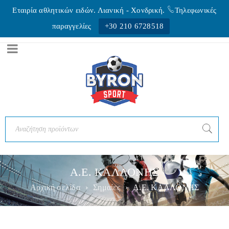
Εταιρία αθλητικών ειδών. Λιανική - Xονδρική.
Τηλεφωνικές
παραγγελίες
+30 210 6728518
Α.Ε. ΚΑΛΛΟΝΗΣ
Αρχική σελίδα
›
Σημαίες
›
Α.Ε. ΚΑΛΛΟΝΗΣ