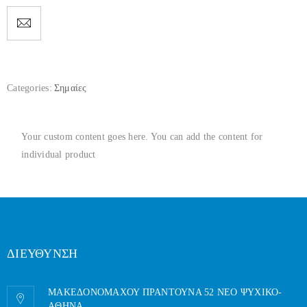
Categories:
Σημαίες
Your custom content goes here. You can add the content for
individual product
ΔΙΕΥΘΥΝΣΗ
ΜΑΚΕΔΟΝΟΜΑΧΟΥ ΠΡΑΝΤΟΥΝΑ 52 ΝΕΟ ΨΥΧΙΚΟ-
AΘΗΝΑ