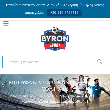
Εταιρία αθλητικών ειδών. Λιανική - Xονδρική.
Τηλεφωνικές
παραγγελίες
+30 210 6728518
ΜΠΟΥΦΑΝ MUSAI KANZU QUILTED
COAT 0401
Αρχική σελίδα
›
MUSAI
›
ΜΠΟΥΦΑΝ MUSAI
›
Μπουφάν Musai Kanzu quilted coat 0401