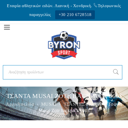
Εταιρία αθλητικών ειδών. Λιανική - Xονδρική.
Τηλεφωνικές
παραγγελίες
+30 210 6728518
ΤΣΑΝΤΑ MUSAI ZOTE BACKPACK 0603
Αρχική σελίδα
›
MUSAI
›
ΤΣΑΝΤΕΣ MUSAI
›
Τσάντα
Musai Zote backpack 0603