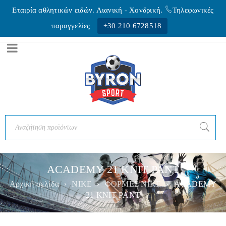
Εταιρία αθλητικών ειδών. Λιανική - Xονδρική.
Τηλεφωνικές
παραγγελίες
+30 210 6728518
ACADEMY 21 KNIT PANT
Αρχική σελίδα
›
NIKE
›
ΦΟΡΜΕΣ ΝΙΚΕ
›
ACADEMY
21 KNIT PANT