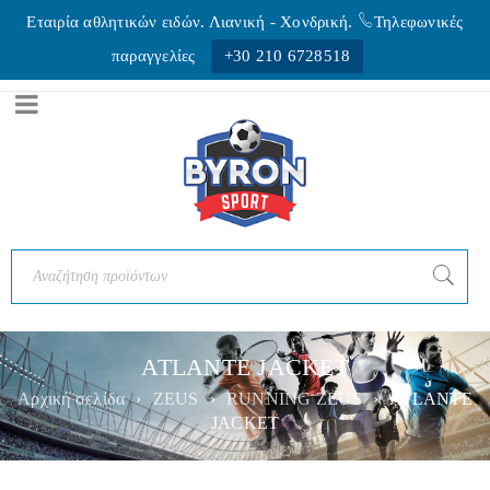
Εταιρία αθλητικών ειδών. Λιανική - Xονδρική.
Τηλεφωνικές
παραγγελίες
+30 210 6728518
ATLANTE JACKET
Αρχική σελίδα
›
ZEUS
›
RUNNING ZEUS
›
ATLANTE
JACKET