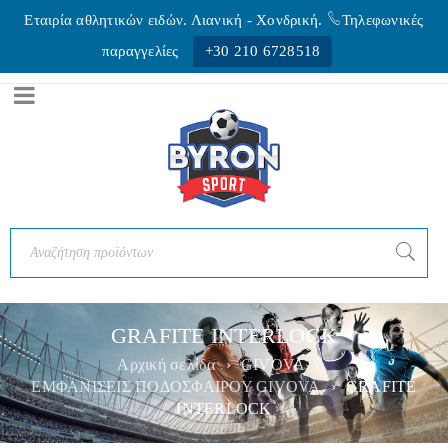
Εταιρία αθλητικών ειδών. Λιανική - Xονδρική.
Τηλεφωνικές
παραγγελίες
+30 210 6728518
GRAFITE INTERLOCK
Αρχική σελίδα
›
GIVOVA
›
ΕΜΦΑΝΙΣΕΙΣ ΠΟΔΟΣΦΑΙΡΟΥ GIVOVA
›
GRAFITE
INTERLOCK