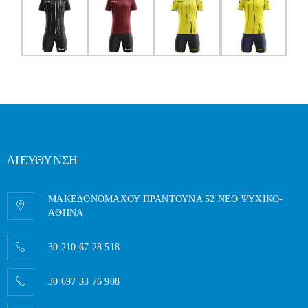
ΔΙΕΥΘΥΝΣΗ
ΜΑΚΕΔΟΝΟΜΑΧΟΥ ΠΡΑΝΤΟΥΝΑ 52 ΝΕΟ ΨΥΧΙΚΟ-
AΘΗΝΑ
30 210 67 28 518
30 697 33 76 908