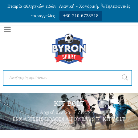
Εταιρία αθλητικών ειδών. Λιανική - Xονδρική.
Τηλεφωνικές
παραγγελίες
+30 210 6728518
KIT BOLT
Αρχική σελίδα
›
ZEUS
›
ΕΜΦΑΝΙΣΕΙΣ ΠΟΔΟΣΦΑΙΡΟΥ ZEUS
›
KIT BOLT