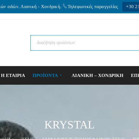
κών ειδών. Λιανική - Xονδρική.
Τηλεφωνικές παραγγελίες
+30 2
Η ΕΤΑΙΡΙΑ
ΠΡΟΪΟΝΤΑ
ΛΙΑΝΙΚΗ – ΧΟΝΔΡΙΚΗ
ΕΠ
KRYSTAL