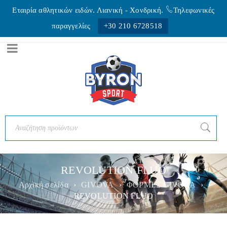
Εταιρία αθλητικών ειδών. Λιανική - Xονδρική.
Τηλεφωνικές
παραγγελίες
+30 210 6728518
REVOLUTION FLUO
Αρχική σελίδα
›
GIVOVA
›
ΦΟΡΜΕΣ GIVOVA
›
REVOLUTION FLUO