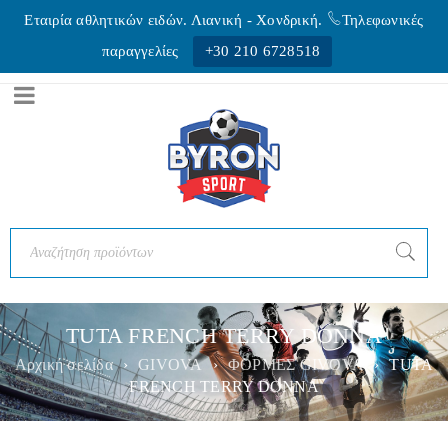
Εταιρία αθλητικών ειδών. Λιανική - Xονδρική.
Τηλεφωνικές
παραγγελίες
+30 210 6728518
TUTA FRENCH TERRY DONNA
Αρχική σελίδα
›
GIVOVA
›
ΦΟΡΜΕΣ GIVOVA
›
TUTA
FRENCH TERRY DONNA