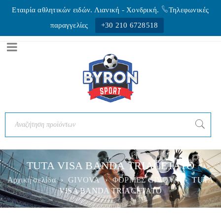
Εταιρία αθλητικών ειδών. Λιανική - Xονδρική.
Τηλεφωνικές
παραγγελίες
+30 210 6728518
TUTA VISA BANDA TRIACETATO
Αρχική σελίδα
›
GIVOVA
›
ΦΟΡΜΕΣ GIVOVA
›
TUTA
VISA BANDA TRIACETATO