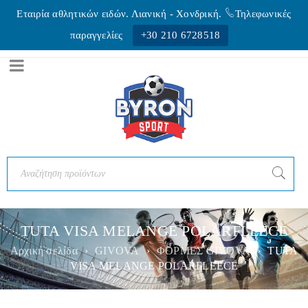
Εταιρία αθλητικών ειδών. Λιανική - Xονδρική.
Τηλεφωνικές
παραγγελίες
+30 210 6728518
TUTA VISA MELANGE POLARFLEECE
Αρχική σελίδα
›
GIVOVA
›
ΦΟΡΜΕΣ GIVOVA
›
TUTA
VISA MELANGE POLARFLEECE