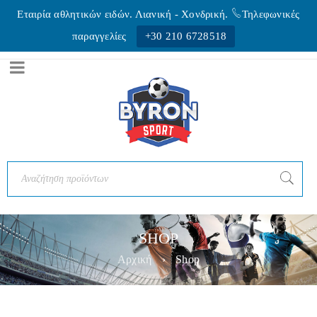
Εταιρία αθλητικών ειδών. Λιανική - Xονδρική.
Τηλεφωνικές
παραγγελίες
+30 210 6728518
SHOP
Αρχική
›
Shop