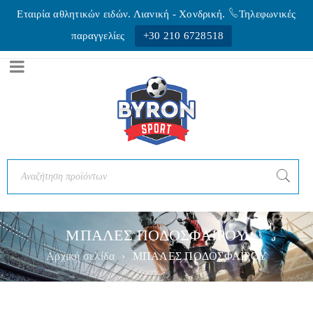
Εταιρία αθλητικών ειδών. Λιανική - Xονδρική.
Τηλεφωνικές
παραγγελίες
+30 210 6728518
ΜΠΑΛΕΣ ΠΟΔΟΣΦΑΙΡΟΥ
Αρχική σελίδα
›
ΜΠΑΛΕΣ ΠΟΔΟΣΦΑΙΡΟΥ