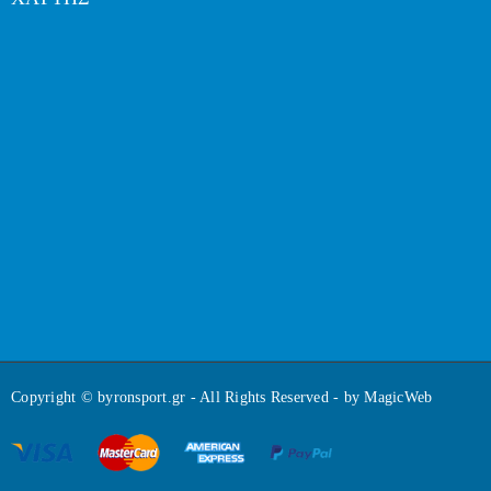
Copyright © byronsport.gr - All Rights Reserved - by
MagicWeb