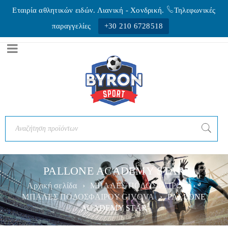
Εταιρία αθλητικών ειδών. Λιανική - Xονδρική.
Τηλεφωνικές
παραγγελίες
+30 210 6728518
PALLONE ACADEMY STAR
Αρχική σελίδα
›
ΜΠΑΛΕΣ ΠΟΔΟΣΦΑΙΡΟΥ
›
ΜΠΑΛΕΣ ΠΟΔΟΣΦΑΙΡΟΥ GIVOVA
›
PALLONE
ACADEMY STAR