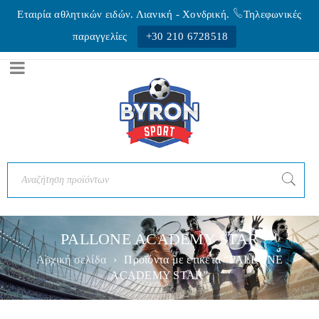
Εταιρία αθλητικών ειδών. Λιανική - Xονδρική.
Τηλεφωνικές
παραγγελίες
+30 210 6728518
PALLONE ACADEMY STAR
Αρχική σελίδα
›
Προϊόντα με ετικέτα “PALLONE
ACADEMY STAR”