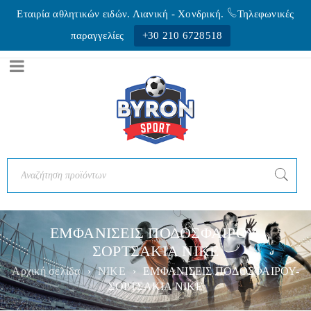
Εταιρία αθλητικών ειδών. Λιανική - Xονδρική.
Τηλεφωνικές
παραγγελίες
+30 210 6728518
ΕΜΦΑΝΙΣΕΙΣ ΠΟΔΟΣΦΑΙΡΟΥ-
ΣΟΡΤΣΑΚΙΑ NIKE
Αρχική σελίδα
›
NIKE
›
ΕΜΦΑΝΙΣΕΙΣ ΠΟΔΟΣΦΑΙΡΟΥ-
ΣΟΡΤΣΑΚΙΑ NIKE