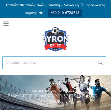
Εταιρία αθλητικών ειδών. Λιανική - Xονδρική.
Τηλεφωνικές
παραγγελίες
+30 210 6728518
PARK
Αρχική σελίδα
›
NIKE
›
ΕΜΦΑΝΙΣΕΙΣ ΠΟΔΟΣΦΑΙΡΟΥ-ΣΟΡΤΣΑΚΙΑ NIKE
›
PARK