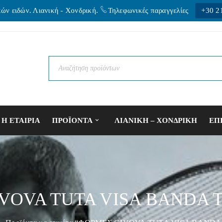
κών ειδών. Λιανική - Xονδρική.
Τηλεφωνικές παραγγελίες
+30 2
Η ΕΤΑΙΡΙΑ
ΠΡΟΪΟΝΤΑ
ΛΙΑΝΙΚΗ – ΧΟΝΔΡΙΚΗ
ΕΠ
VOVA TUTA VISA BANDA 