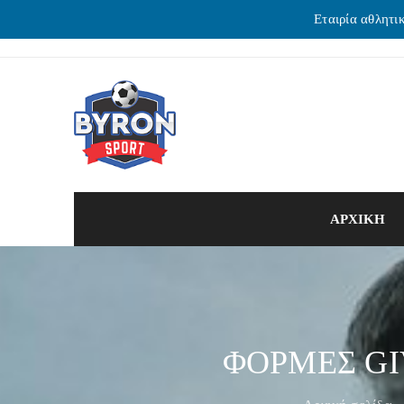
Εταιρία αθλητι
ΑΡΧΙΚΗ
ΦΟΡΜΕΣ GI